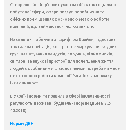
Створення безбар’єрних умов на об’єктах соціально-
побутової сфери, сфери послуг, виробничих та
офісних приміщеннях є основною метою роботи
компаній, що займаються інклюзивністю.
Навігаційні таблички зі шрифтом Брайля, підлогова
тактильна навігація, контрастне маркування вхідних
груп, влаштування пандусів, поручнів, підйомників,
світлові та звукові пристрої для полегшення життя
людей з особливими фізіологічними потребами – все
це є основою роботи компанії Paradox в напрямку
інклюзивності.
В Україні норми та правила в сфері інклюзивності
регулюють державні будівельні норми (ДБН В.2.2-
40:2018)
Норми ДБН