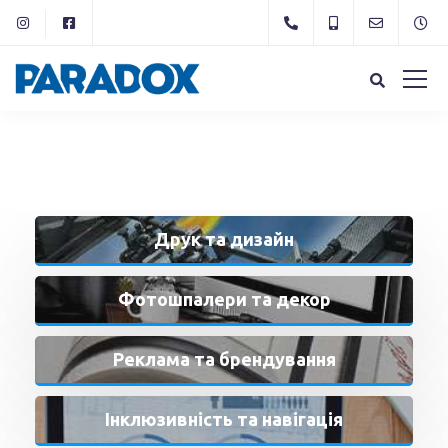
Друк
та дизайн
Фотошпалери та декор
Реклама та брендування
Інклюзивність та навігація