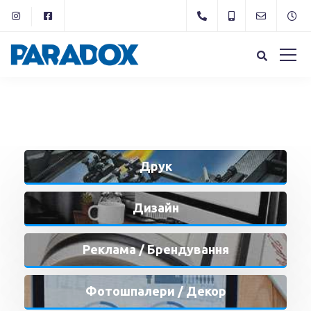
Друк
Дизайн
Реклама / Брендування
Фотошпалери / Декор