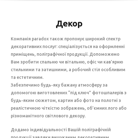
Декор
Компанія paradox також пропонує широкий спектр
декоративних послуг: спеціалізується на оформленні
приміщень, поліграфічної продукції. Допоможемо
Вам зробити спальню чи вітальню, офіс чи кав’ярню
стильними та затишними, а робочий стіл особливим
та естетичним.
Забезпечимо будь-яку бажану атмосферу за
допомогою виготовлених “під ключ” фотошпалерів з
будь-яким сюжетом, картин або фото на полотні з
реалістичною чіткістю зображень, об’ємних лого або
різноманітного світлового декору.
Додамо індивідуальності Вашій поліграфічній
продукції завдяки вишуканим декоративним