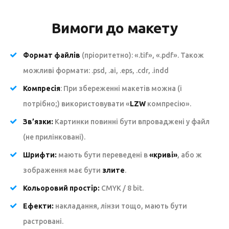
Вимоги до макету
Формат файлів
(пріоритетно): «.tif», «.pdf». Також
можливі формати: .psd, .ai, .eps, .cdr, .indd
Компресія
: При збереженні макетів можна (і
потрібно;) використовувати «
LZW
компресію».
Зв’язки:
Картинки повинні бути впроваджені у файл
(не прилінковані).
Шрифти:
мають бути переведені в
«криві»
, або ж
зображення має бути
злите
.
Кольоровий простір:
CMYK / 8 bit.
Ефекти:
накладання, лінзи тощо, мають бути
растровані.