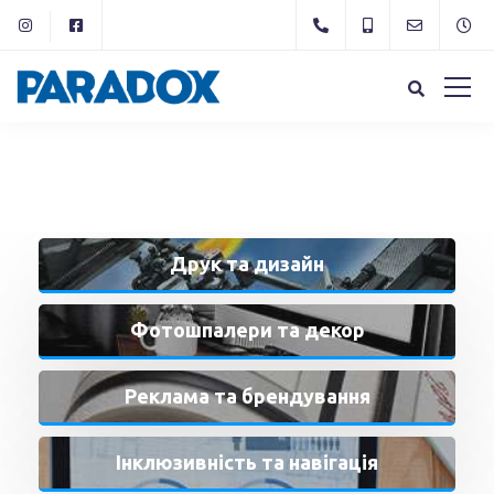
Друк
та дизайн
Фотошпалери та декор
Реклама та брендування
Інклюзивність та навігація